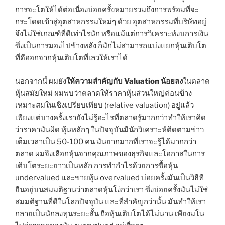
การจะโตให้ได้ต่อเนื่องบ่อยครั้งหมายรวมถึงการพร้อมที่จะ
กระโดดเข้าสู่อุตสาหกรรมใหม่ๆ ด้วย อุตสาหกรรมที่บริษัทอยู่
จึงไม่ใช่เกณฑ์ที่ดีเท่าไรนัก หรือแม้แต่การวิเคราะห์งบการเงิน
ซึ่งเป็นการมองไปข้างหลัง ก็มักไม่สามารถแบ่งแยกหุ้นเติบโต
ที่ดีออกจากหุ้นเติบโตที่เลวให้เราได้
นอกจากนี้ ผมยัง
ให้ความสำคัญกับ Valuation น้อยลง
ในตลาด
หุ้นสมัยใหม่ ผมพบว่าตลาดให้ราคาหุ้นส่วนใหญ่ค่อนข้าง
เหมาะสมในเชิงเปรียบเทียบ (relative valuation) อยู่แล้ว
เพียงแต่บางครั้งเรายังไม่รู้อะไรที่ตลาดรู้มากกว่าทำให้เราคิด
ว่าราคามันผิด หุ้นหลักๆ ในปัจจุบันมีนักวิเคราะห์ติดตามข่าว
เต็มเวลาเป็น 50-100 คน มันยากมากที่เราจะรู้ได้มากกว่า
ตลาด ผมจึงเลือกหุ้นจากคุณภาพของธุรกิจและโอกาสในการ
เติบโตระยะยาวเป็นหลัก การทำกำไรด้วยการซื้อหุ้น
undervalued และขายหุ้น overvalued บ่อยครั้งมันเป็นวิธีที
ยืนอยู่บนสมมติฐานว่าตลาดหุ้นโง่กว่าเรา ซึ่งบ่อยครั้งมันไม่ใช่
สมมติฐานที่ดีในโลกปัจจุบัน และที่สำคัญกว่านั้น มันทำให้เรา
กลายเป็นนักลงทุนระยะสั้น ถือหุ้นเติบโตได้ไม่นาน เพียงมโน