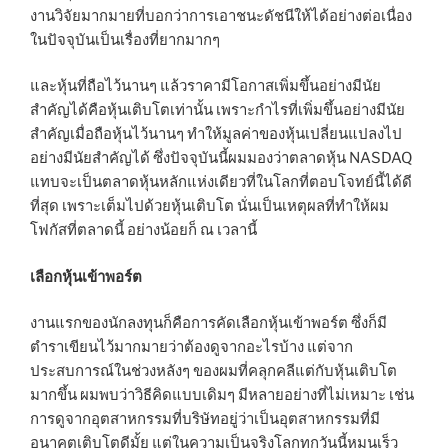
งานวิจัยมากมายที่บอกว่าการเอาชนะดัชนีให้ได้อย่างต่อเนื่อง
ในปัจจุบันเป็นเรื่องที่ยากมากๆ
และหุ้นที่ถือไว้นานๆ แล้วราคามีโอกาสเพิ่มขึ้นอย่างมีนัย
สำคัญได้คือหุ้นเติบโตเท่านั้น เพราะกำไรที่เพิ่มขึ้นอย่างมีนัย
สำคัญเมื่อถือหุ้นไว้นานๆ ทำให้มูลค่าของหุ้นเปลี่ยนแปลงไป
อย่างมีนัยสำคัญได้ ซึ่งปัจจุบันนี้ผมมองว่าตลาดหุ้น NASDAQ
แทบจะเป็นตลาดหุ้นหลักแห่งเดียวที่ในโลกที่ตอบโจทย์นี้ได้ดี
ที่สุด เพราะเต็มไปด้วยหุ้นเติบโต นั่นเป็นเหตุผลที่ทำให้ผม
โฟกัสที่ตลาดนี้ อย่างน้อยก็ ณ เวลานี้
เลือกหุ้นเข้าพอร์ต
งานแรกของนักลงทุนก็คือการคัดเลือกหุ้นเข้าพอร์ต ซึ่งก็มี
ตำราเขียนไว้มากมายว่าต้องดูจากอะไรบ้าง แต่จาก
ประสบการณ์ในช่วงหลังๆ ของผมที่คลุกคลีแต่กับหุ้นเติบโต
มากขึ้น ผมพบว่าวิธีคิดแบบเดิมๆ มีหลายอย่างที่ไม่เหมาะ เช่น
การดูจากอุตสาหกรรมที่บริษัทอยู่ว่าเป็นอุตสาหกรรมที่มี
อนาคตเติบโตดีมั้ย แต่ในความเป็นจริงโลกทุกวันนี้หมุนเร็ว