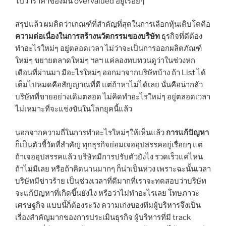
ไปว่าราคาของมัน overvalued อยู่เรื่อยๆ
สรุปแล้ว ผมคิดว่าเกณฑ์ที่สำคัญที่สุดในการเลือกหุ้นเติบโตคือ
ความต่อเนื่องในการสร้างนวัตกรรมของบริษัท
ธุรกิจที่ดีต้อง
ทำอะไรใหม่ๆ อยู่ตลอดเวลา ไม่ว่าจะเป็นการออกผลิตภัณฑ์
ใหม่ๆ ขยายตลาดใหม่ๆ ฯลฯ แค่ลองทบทวนดูว่าในช่วงหก
เดือนที่ผ่านมา มีอะไรใหม่ๆ ออกมาจากบริษัทบ้าง ถ้า List ได้
เต็มไปหมดคือสัญญาณที่ดี แต่ถ้าหาไม่ได้เลย นั่นคือน่ากลัว
บริษัทที่ขายอย่างเดิมตลอด ไม่คิดทำอะไรใหม่ๆ อยู่ตลอดเวลา
ไม่เหมาะที่จะแข่งขันในโลกยุคนี้แล้ว
นอกจากความถี่ในการทำอะไรใหม่ๆให้เห็นแล้ว
การแก้ปัญหา
ก็เป็นตัวชี้วัดที่สำคัญ ทุกธุรกิจย่อมเจออุปสรรคอยู่เรื่อยๆ แต่
ถ้าเจออุปสรรคแล้ว บริษัทมีการปรับตัวยังไง รวดเร็วแค่ไหน
ถ้าไม่มีเลย หรือถ้าคิดนานมากๆ ก็น่าเป็นห่วง เพราะฉะนั้นเวลา
บริษัทมีข่าวร้าย เป็นช่วงเวลาที่ดีมากที่เราจะทดสอบว่าบริษัท
จะแก้ปัญหาที่เกิดขึ้นยังไง หรือว่าไม่ทำอะไรเลย โทษภาวะ
เศรษฐกิจ แบบนี้ก็ต้องระวัง ความเก่งของทีมผู้บริหารจึงเป็น
เรื่องสำคัญมากของการประเมินธุรกิจ ผู้บริหารที่มี track