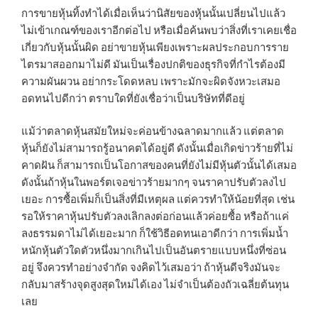
การขายหุ้นทิ้งทำได้เมื่อเห็นว่านิสัยของหุ้นนั้นเปลี่ยนไปแล้ว
ไม่เข้าเกณฑ์ของเราอีกต่อไป หรือเมื่อค้นพบว่าสิ่งที่เราเคยเชื่อ
เกี่ยวกับหุ้นนั้นผิด อย่าขายหุ้นเพียงเพราะผลประกอบการราย
ไตรมาสออกมาไม่ดี มันเป็นเรื่องปกติของธุรกิจที่กำไรต้องมี
ความผันผวน อย่ากระโดดหลบ เพราะมักจะผิดจังหวะเสมอ
อดทนไปดีกว่า ตราบใดที่ยังเชื่อว่าเป็นบริษัทที่ดีอยู่
แม้ว่าตลาดหุ้นสมัยใหม่จะค่อนข้างฉลาดมากแล้ว แต่ตลาด
หุ้นก็ยังไม่สามารถรู้อนาคตได้อยู่ดี ดังนั้นเมื่อเกิดข่าวร้ายที่ไม่
คาดฝัน ก็สามารถเป็นโอกาสของคนที่ยังไม่มีหุ้นตัวนั้นได้เสมอ
ดังนั้นถ้าหุ้นในพอร์ตเจอข่าวร้ายมากๆ จนราคาปรับตัวลงไป
เยอะ การซื้อเพิ่มก็เป็นสิ่งที่มีเหตุผล แต่ควรทำให้น้อยที่สุด เช่น
รอให้ราคาหุ้นปรับตัวลงเลิกลงต่อก่อนแล้วค่อยซื้อ หรือถ้าแค่
ลงธรรมดาไม่ได้เยอะมาก ก็ใช้วิธีอดทนเอาดีกว่า การเพิ่มน้ำ
หนักหุ้นตัวใดตัวหนึ่งมากเกินไปเป็นอันตรายแบบหนึ่งที่ซ่อน
อยู่ จึงควรทำอย่างจำกัด จงคิดไว้เสมอว่า ถ้าหุ้นดีจริงมันจะ
กลับมาสร้างจุดสูงสุดใหม่ได้เอง ไม่จำเป็นต้องถัวเฉลี่ยต้นทุน
เลย