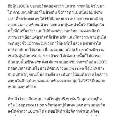
ถือหุ้น 100% ของพอร์ตตลอดเวลา แต่สามารถสลับตัวไปมา
ได้ ตามเกณฑ์ที่บอกไปข้างต้น ซึ่งการทำแบบนั้นย่อมมีช่วง
เวลาที่พอร์ตลงแน่ๆ ให้ใช้วิธีอดทนเอา เพราะการขายหนีอยู่
ตลอดเวลา สุดท้ายแล้วเราจะพลาดหุ้นเหล่านั้นไปในที่สุดใน
ครั้งที่มันขึ้นจริงๆ และไม่ต้องกลัวว่าพอร์ตจะลงจงเหลือ 0
เพราะเราเลือกแต่ธุรกิจที่ดีเข้าพอร์ต และมีการกระจายหุ้นใน
ระดับสูง ซึ่งแม้ว่าจะไม่ช่วยทำให้พอร์ตไม่ลง แต่ช่วยทำให้
พอร์ตกลับมาได้เสมอ เมื่อเมฆฝนผ่านไปแล้ว เราต้องมีความ
เชื่อในหุ้นในพอร์ตของเรา ถ้าเราไม่เชื่อแบบนั้นก็ไม่ควรเอา
หุ้นแบบนั้นเข้าพอร์ตตั้งแต่แรก ผมยอมรับว่าการถือหุ้น 100%
ตลอดเวลา เป็นนโยบายที่ค่อนข้าง aggressive จึงไม่เหมาะ
กับคนที่ขวัญอ่อนเป็นอย่างยิ่ง และนั่นทำให้ผมคิดว่า สไตล์การ
ลงทุนในปัจจุบันของผมค่อนข้างเฉพาะกลุ่ม ไม่ใช้วิธีที่เหมาะ
กับนักลงทุนทั่วไป
ถ้ากลัวว่าจะเกิดเหตุการณ์ใหญ่ๆ จริงๆ เช่น วิกฤตเศรษฐกิจ
หรือ Deep recession หรือฟองสบู่หุ้นเทคแตก อาจลดพอร์ต
ลงให้ต่ำกว่า 100% ได้ แต่ขอให้ทำเมื่อคิดว่าจำเป็นจริงๆ