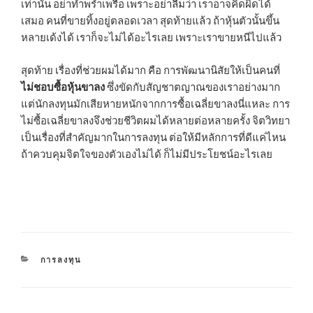
เท่านั้น อย่าทำพรำ่เพรื่อ เพราะอย่าลืมว่า เราอาจคิดผิดได้
เสมอ คนที่ขายทิ้งอยู่ตลอดเวลา สุดท้ายแล้ว ถ้าหุ้นตัวนั้นขึ้น
หลายเด้งได้ เราก็จะไม่ได้อะไรเลย เพราะเราขายหนีไปแล้ว
สุดท้าย เรื่องที่ช่วยผมได้มาก คือ การพัฒนานิสัยให้เป็นคนที่
ไม่ชอบซื้อหุ้นขาลง
ซึ่งขัดกับสัญชาตญาณของเราอย่างมาก
แต่นักลงทุนมักเสียหายหนักจากการซื้อเฉลี่ยขาลงนี่แหละ การ
ไม่ซื้อเฉลี่ยขาลงจึงช่วยชีวิตผมได้หลายต่อหลายครั้ง จิตวิทยา
เป็นเรื่องที่สำคัญมากในการลงทุน ต่อให้มีหลักการที่ดีแค่ไหน
ถ้าควบคุมจิตใจของตัวเองไม่ได้ ก็ไม่มีประโยชน์อะไรเลย
CATEGORIES
การลงทุน