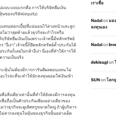
เราเชื่อ
ปแบบ แบบแรกคือ การให้บริษัทยืมเงิน
ุ้นของบริษัท(equity)
Nadal
on
มอง
แทน(ดอกเบี้ย)ที่แน่นอนไว้ล่วงหน้าและลูก
ลงทุนเอง
มอไม่ว่าสุดท้ายแล้วธุรกิจจะกำไรหรือ
้บริษัทยืมเงินเป็นเพราะเจ้าหนี้มีหลักทรัพย์
Nadal
on
Inv
 “งี่เง่า” เจ้าหนี้ก็ยึดหลักทรัพย์ค้ำประกันได้
ะกันก็เลยไม่กล้างี่เง่า นี่เองที่ทำให้การให้
งความเป็นจริง
dekisugi
on
ราะหุ้นไม่ต้องมีการการันตีผลตอบแทน ไม่
ี้อะไรล่ะที่จะทำให้นักลงทุนยอมใส่เงินเข้า
SUN
on
โลกย
คือสิ่งเดียวเท่านั้นที่ทำให้ยังคงมีการลงทุน
าเชื่อถือเป็นตัวประกันเพียงอย่างเดียวของ
วไม่ว่าธุรกิจจะดูเลิศหรูขนาดใหญ่ ถ้าผู้บริหาร
ไม่ควรลงทุนในหุ้นของธุรกิจนั้นอย่างเด็ด