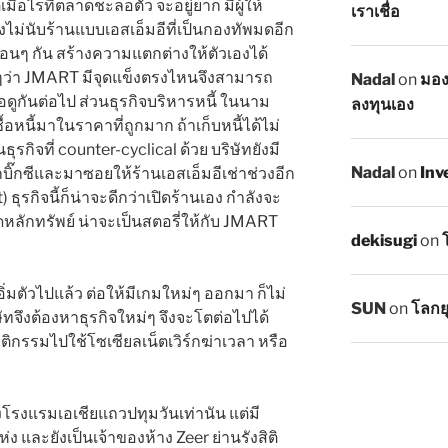
เมื่อไรที่ตลาดชะลอตัว จะอยู่ยาก มีผู้ให้
เราเชื่อ
 ยังไม่นับร้านแบบเอสเอ็มอีที่เป็นกองทัพมดอีก
นๆ กัน สร้างความแตกต่างให้ตัวเองได้
ๆว่า JMART มีจุดแข็งตรงไหนจึงสามารถ
Nadal
on
มอง
อดูกันต่อไป ส่วนธุรกิจบริหารหนี้ ในนาม
ลงทุนเอง
ซื้อหนี้มาในราคาที่ถูกมาก ถ้าเก็บหนี้ได้ไม่
ุรกิจที่ counter-cyclical ด้วย บริษัทยังมี
Nadal
on
Inv
ากบิ๊กซีและมาซอยให้ร้านเอสเอ็มอีเช่าช่วงอีก
ธุรกิจนี้ก็น่าจะดีกว่าเปิดร้านเอง กำลังจะ
หลักทรัพย์ น่าจะเป็นสตอรี่ให้กับ JMART
dekisugi
on
ิ่มตัวไปแล้ว ต่อให้มีเกมใหม่ๆ ออกมา ก็ไม่
SUN
on
โลกย
ิษัทจึงต้องหาธุรกิจใหม่ๆ จึงจะโตต่อไปได้
ติกรรมไปใช้โซเซียลเน็ตเวิร์กฆ่าเวลา หรือ
ของโรงแรมเอเชียแถวปทุมวันเท่านัน แต่มี
ง และยังเป็นเจ้าของห้าง Zeer ย่านรังสิติ