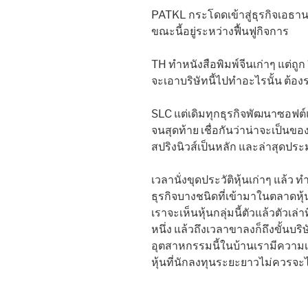
PATKL กระโดดเข้าสู่ธุรกิจเอธานอ
ขณะนี้อยู่ระหว่างฟื้นฟูกิจการ
TH ทำหนังสือพิมพ์จีนเก่าๆ แต่ถูก
จะเอาบริษัทนี้ไปทำอะไรนั้น ต้อง
SLC แต่เดิมทุกธุรกิจพัฒนาซอฟต์
จนสุดท้าย เชื่อกันว่าน่าจะเป็นขอ
สปริงนิวส์เป็นหลัก และล่าสุดประมู
เวลานั่งขุดประวัติหุ้นเก่าๆ แล้ว ท
ธุรกิจบางชนิดที่เข้ามาในตลาดหุ้
เราจะเห็นหุ้นกลุ่มนี้ตัวแล้วตัวเล่าท
หนึ่ง แล้วถึงเวลาขาลงก็ถึงขั้นบริ
อุตสาหกรรมนี้ในบ้านเรามีความเป็นอน
หุ้นที่นักลงทุนระยะยาวไม่ควรจะไ