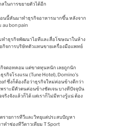
โอกาสในการขยายตัวได้อีก
่ตอนนี้หันมาทำธุรกิจอาหารมากขึ้น หลังจาก
ละ au bon pain
ิมทำธุรกิจพัฒนาไอทีและสื่อโฆษณาในห้าง
อกิจการบริษัทตัวแทนขายเครื่องมือแพทย์
ุรกิจดอทคอม แต่ขาดทุนหนัก เลยถูกนัก
ำธุรกิจโรงแรม (Tune Hotel), Domino’s
 ซึ่งก็ต้องถือว่าธุรกิจใหม่ค่อนข้างดีกว่า
ง เพราะมีตัวตนค่อนข้างชัดเจน บางทีปัจจุบัน
จริงจังแล้วก็ได้ แต่เราก็ไม่มีทางรู้แน่ ต้อง
ิตรายการทีวีและวิทยุแต่ประสบปัญหา
บมาทำช่องทีวีดาวเทียม T Sport