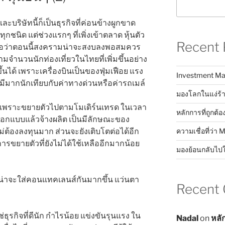
ละบริษัทนี้ก็เป็นธุรกิจที่ค่อนข้างผูกขาด
ุกชนิด แต่ช่วงแรกๆ ที่เพิ่งเข้าตลาด หุ้นตัว
Recent 
เชื่อว่าตอนนี้สงครามน่าจะสงบลงพอสมควร
ตามจำนวนนักท่องเที่ยวในไทยที่เพิ่มขึ้นอย่าง
ขึ้นได้ เพราะเครื่องบินเป็นของฟุ่มเฟือย แรง
Investment Ma
มีมากนักเทียบกับค่าทางด่วนหรือค่ารถเมล์
มองโลกในแง่ร้า
่ดี เพราะขยายตัวไปตามโมเดิร์นเทรด ในเวลา
หลักการที่ถูกต้อ
ค่ออกแบบแล้วจ้างผลิต เป็นมีลักษณะของ
ต้องลงทุนมาก ส่วนจะยังเติบโตต่อได้อีก
ความเชื่อที่ว่า 
นการขยายตัวที่ยังไม่ได้ใช้เหลืออีกมากน้อย
มองย้อนกลับไป
ราน่าจะใส่คอนแทคเลนส์กันมากขึ้น แว่นตา
Recent
ธุรกิจที่ดีนัก กำไรน้อย แข่งขันรุนแรง ใน
Nadal
on
หลั