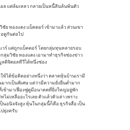
ล แต่ล้มเหลว กลายเป็นหนี้สินล้นพ้นตัว
 วิชัย ทองแตง แบ็คดอร์ เข้ามาแล้ว ส่วนเขา
รอดูกันต่อไป
แวร์ แต่ถูกแบ็คดอร์ โดยกลุ่มทุนหลายรอบ
งกลุ่มวิชัย ทองแตง เอามาทำธุรกิจช่องข่าว
ลดิจิตอลทีวีได้หนึ่งช่อง
ำให้ได้ข้อคิดอย่างหนึ่งว่า ตลาดหุ้นบ้านเรามี
นมากเป็นพิเศษ แต่ว่ามีความยั่งยืนต่ำมาก
ี่เข้ามาเฟื่องฟูดูมีอนาคตที่ยิ่งใหญ่อยู่พัก
ษัทไม่เหลืออะไรเลย ตัวแล้วตัวเล่า เพราะ
ิจจังสูง หุ้นในกลุ่มนี้ก็คือ ธุรกิจสื่อ เป็น
ปยุ่งครับ