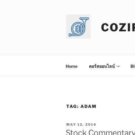
Skip
to
content
COZI
Home
คอร์สออนไลน์
Bl
TAG:
ADAM
POSTED
MAY 12, 2014
ON
Stock Commentary: ห