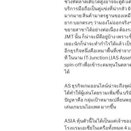
ช่วงที่ตลาดเติบโตสูงอาจจะดูดี แต่
บริการมือถือเป็นคู่แข่งที่น่ากลัว
มากมาย สินค้ามาตรฐานของเหมือ
ยาก บอกตรงๆ ว่ามองไม่ออกจริง
ขยายสาขาได้อย่างต่อเนื่อง ต้องร
JMT นั้น ก็น่าจะมีดีอยู่บ้าง เพราะ
เยอะนักก็น่าจะทำกำไรได้แล้ว เป็นธ
อีกธุรกิจหนึ่งคือเหมาพื้นที่เช่าจ
ที ในนาม IT-Junction (JAS Asset) 
spin-off เพื่อเข้าระดมทุนในตลาด
ได้
AS ธุรกิจเกมออนไลน์น่าจะถึงจุดอ
ได้ทำให้ผู้เล่นโดยรวมเพิ่มขึ้น บร
ปัญหาคือ กลุ่มเป้าหมายเปลี่ยนพฤ
เล่นเกมบนไอแพด มากขึ้น
ASIA หุ้นตัวนี้ไม่ได้เป็นแค่เจ้า
โรงแรมเอเชียในเครือทั้งหมด 4 แห่