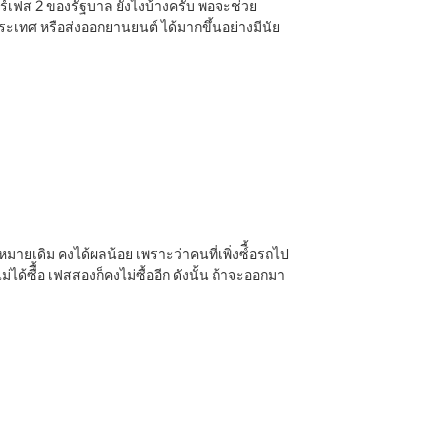
าร์เฟส 2 ของรัฐบาล ยังไงบ้างครับ พอจะช่วย
เทศ หรือส่งออกยานยนต์ ได้มากขึ้นอย่างมีนัย
มายเดิม คงได้ผลน้อย เพราะว่าคนที่เพิ่งซ์ื้อรถไป
ม่ได้ซืื้อ เฟสสองก็คงไม่ซื้ออีก ดังนั้น ถ้าจะออกมา