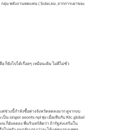
 กลุ่ม พลังงานทดแทน ( Solar,ลม ,จากการเผาขยะ
ก็ยังไปได้เรื่อยๆ เหมือนเดิม ไม่ดีไม่ชั่ว
r แต่ช่วงนี้กำลังซื้อต่างจังหวัดลดลงมาก ดูจากงบ
ะเป็น singer aeonts npl พุ่ง เมื่อเทีบกับ Ktc global
s ก็ยังลดลง พี่นรินทร์คิดว่า ถ้ารัฐส่งเสริมใน
รือไม่ครับ ผมกลับเกรงว่าจะได้แต่คนกรุงเทพฯ