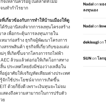
กิจเหล่านี้ควรอยู่ในตลาดที่ไม่มี
Nadal
on
มอง
ป จนทำกำไรยาก
ลงทุนเอง
ิจที่เกี่ยวข้องกับการทำให้บ้านเมืองให้ดู
Nadal
on
Inv
จะได้รับอานิสงส์จากการลงทุนโครงสร้าง
ฐบาล เพื่อกระตุ้นการลงทุนภายใน
บเหมาก่อสร้าง ธุรกิจผู้พัฒนาโครงการ
dekisugi
on
สรรพสินค้า ธุรกิจที่เกี่ยวกับของแต่ง
่ๆ ที่เกิดขึ้นจากโครงการรถไฟฟ้า
SUN
on
โลกย
อ AEC ล้วนแล้วต่อก่อให้เกิดโอกาสทาง
ั้งสิ้น ประเทศไทยยังมีช่องว่างเหลือใน
่อยู่อาศัยให้เจริญทัดเทียมต่างประเทศ
ี่รู้จักใช้ประโยชน์จากการเกิดขึ้น
 ด้วยก็ยิ่งดี เพราะเงินทุนจะไม่จม
ะยังแสดงถึงความสามารถในการปรับตัว
้วย