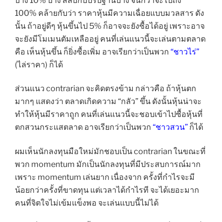
บ้าง 10% บ้าง สลับกับปรับฐานบ้าง จนกว่าจะไปถึง
100% คล้ายกับว่า ราคาหุ้นมีความเฉื่อยแบบมวลสาร ดัง
นั้น ถ้าอยู่ดีๆ หุ้นขึ้นไป 5% ก็อาจจะยังซื้อได้อยู่ เพราะอาจ
จะยังมีโมเมนตัมเหลืออยู่ คนที่เล่นแนวนี้จะเล่นตามตลาด
คือ เห็นหุ้นขึ้น ก็ยิ่งซื้อเพิ่ม อาจเรียกว่าเป็นพวก
“ชาวไร่”
(ไล่ราคา) ก็ได้
ส่วนแนว contrarian จะคิดตรงข้าม กล่าวคือ ถ้าหุ้นตก
มากๆ แสดงว่า ตลาดเกิดความ “กลัว” ขึ้น ดังนั้นหุ้นน่าจะ
ทำให้หุ้นมีราคาถูก คนที่เล่นแนวนี้จะชอบเข้าไปซื้อหุ้นที่
ตกสวนกระแสตลาด อาจเรียกว่าเป็นพวก
“ชาวสวน”
ก็ได้
ผมเห็นนักลงทุนมือใหม่มักชอบเป็น contrarian ในขณะที่
พวก momentum มักเป็นนักลงทุนที่มีประสบการณ์มาก
เพราะ momentum เล่นยาก เนื่องจาก ครั้งที่กำไรจะมี
น้อยกว่าครั้งที่ขาดทุน แต่เวลาได้กำไรที จะได้เยอะมาก
คนที่จิตใจไม่เข้มแข็งพอ จะเล่นแบบนี้ไม่ได้