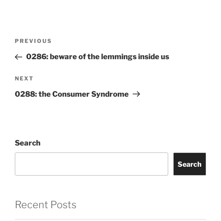
Post
Previous
PREVIOUS
navigation
Post
0286: beware of the lemmings inside us
Next
NEXT
Post
0288: the Consumer Syndrome
Search
Search
Recent Posts