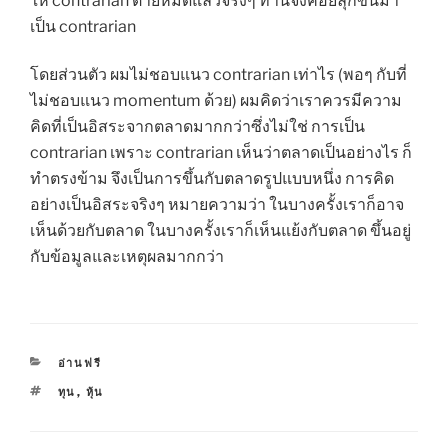
ให้ contrarian ตายหมดแล้วจริงๆ ท่านจึงค่อยลุกขึ้นมา
เป็น contrarian
โดยส่วนตัว ผมไม่ชอบแนว contrarian เท่าไร (พอๆ กับที่
ไม่ชอบแนว momentum ด้วย) ผมคิดว่าเราควรมีความ
คิดที่เป็นอิสระจากตลาดมากกว่าซึ่งไม่ใช่
การเป็น
contrarian เพราะ contrarian เห็นว่าตลาดเป็นอย่างไร ก็
ทำตรงข้าม จึงเป็นการขึ้นกับตลาดรูปแบบหนึ่ง การคิด
อย่างเป็นอิสระจริงๆ หมายความว่า ในบางครั้งเราก็อาจ
เห็นด้วยกับตลาด ในบางครั้งเราก็เห็นแย้งกับตลาด ขึ้นอยู่
กับข้อมูลและเหตุผลมากกว่า
CATEGORIES
อ่านฟรี
TAGS
ทุน
,
หุ้น